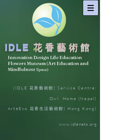
IDLE
花香藝術館
Innovation Design Life Education
Flowers Museum (Art Education and
Mindfulness
Space)
(IDLE 花香藝術館) Service Centre:
Owl Home (Nepal)
ArtêEco 花香生活藝術館( Hong Kong)
www.idlenets.org