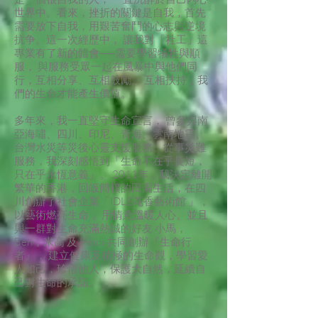
世界中。看來，挫折的關鍵是自我，首先
需要放下自我，用艱苦奮鬥的心志與逆境
抗争。這一次經歷中， 讓我對「社工」這
專業有了新的體會──需要學習犠牲與順
服， 與服務受眾一起在風暴中與他們同
行，互相分享、互相鼓勵、 互相扶持，我
們的生命才能產生價值。
多年來，我一直堅守生命宣言， 曾參與南
亞海嘯、四川、印尼、青海、雲南地震、
台灣水災等災後心靈支援服務。從事災難
服務，我深刻感悟到「生命不在乎長短，
只在乎永恆意義」。 2011年，我決定離開
繁華的香港，回皈簡樸的田園生活，在四
川創辦了社會企業「IDLE花香藝術館 」，
以藝術燃亮生命， 用情意溫暖人心。並且
與一群對生命充滿熱誠的好友 小馬，
Ben，米高 及 Heidi 共同創辦『生命行
者』， 建立健康及積極的生命觀，學習愛
人如己，珍惜他人，保護大自然，延續自
己對生命的承諾。