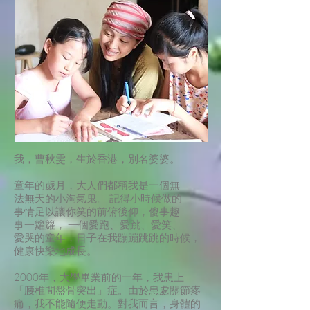
我，曹秋雯，生於香港，別名婆婆。
童年的歲月，大人們都稱我是一個無
法無天的小淘氣鬼。 記得小時候做的
事情足以讓你笑的前俯後仰，傻事趣
事一籮籮， 一個愛跑、愛跳、愛笑、
愛哭的童年，日子在我蹦蹦跳跳的時候，
健康快樂地成長。
2000年，大學畢業前的一年，我患上
「腰椎間盤骨突出」症。由於患處關節疼
痛，我不能隨便走動。對我而言，身體的