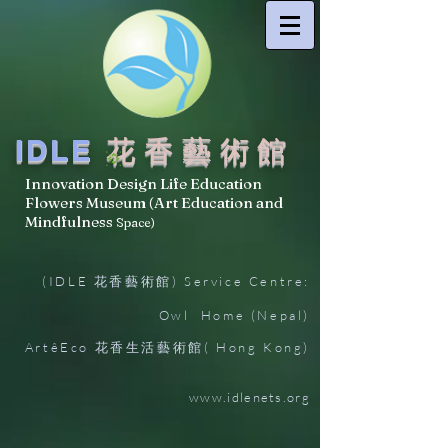
IDLE
花香藝術館
Innovation Design Life Education
Flowers Museum (Art Education and
Mindfulness
Space)
(IDLE 花香藝術館) Service Centre:
Owl Home (Nepal)
ArtêEco 花香生活藝術館( Hong Kong)
www.idlenets.org