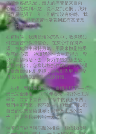
痛苦倒容易忍受，最大的痛苦是來自内
心。從恐懼到不忿，從不忿到迷惘，我好
不容易熬過了一年，但病情沒有好轉。 我
很絕望──那麼痛苦地活著到底有甚麼意
義？有甚麼價值？
在這時候，我所信賴的宗教中，教導我如
何在痛苦中保持信心、 在灰心中保持希
望、在危難中保持勇氣，用愛來撫慰飽受
創痛的心靈。 祂讓我的生命重新得力，堅
忍和喜樂地活下去，努力學習怎樣去愛，
怎樣去付出，怎樣以挫折作磨練。 內心慢
慢從急躁轉化到平靜，最後到覺醒，我堅
持以積極樂觀的態度鍛練身體。
一年後，我往醫院覆診，奇蹟出現了── 病
患已完全康復。 2001年春天，我於社工系
畢業，並立下宣言:「生命中的很多東西，
我們生不帶來，死不帶去，但我們可以把
自己的快樂留給世界；同時為山區的孩
子，婦女和長者付出一分力。」
倘若沒有經歷與病魔的相遇，相信我依然
是一個很自我的人， 一直沉醉於自己內心