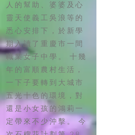
人的幫助、婆婆及心
靈天使義工吳浪等的
悉心安排下，於新學
期入讀了重慶市一間
職業女子中學。 十幾
年的富順農村生活，
一下子要轉到大城市
五光十色的環境，對
還是小女孩的鴻莉一
定帶來不少沖擊。 今
次石榴花計劃第 28