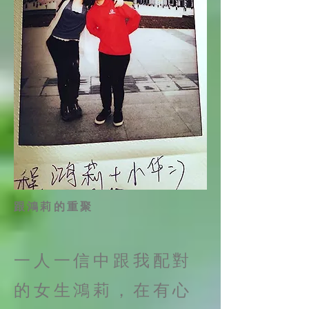
跟鴻莉的重聚
一人一信中跟我配對
的女生鴻莉，在有心