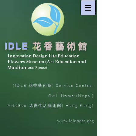
IDLE
花香藝術館
Innovation Design Life Education
Flowers Museum (Art Education and
Mindfulness
Space)
(IDLE 花香藝術館) Service Centre:
Owl Home (Nepal)
ArtêEco 花香生活藝術館( Hong Kong)
www.idlenets.org