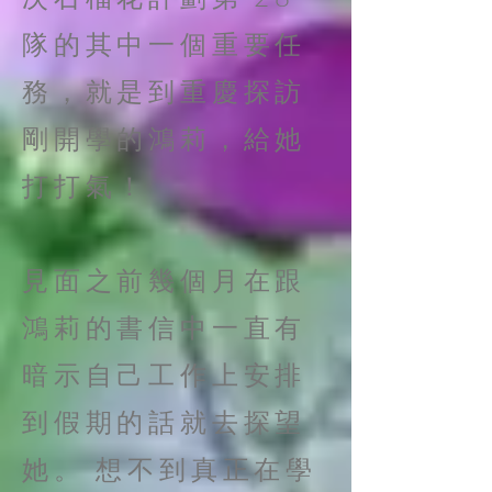
隊的其中一個重要任
務，就是到重慶探訪
剛開學的鴻莉，給她
打打氣！
見面之前幾個月在跟
鴻莉的書信中一直有
暗示自己工作上安排
到假期的話就去探望
她。 想不到真正在學