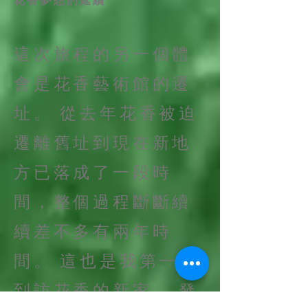
這次旅程的另一個體
會是花香藝術館的遷
址。 從去年花香被迫
遷離舊址到現在新地
方已落成了一段時
間，整個過程斷斷續
續差不多有兩年時
間。 這也是我第一次
到訪花香的新家。 發