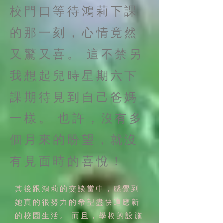
校門口等待鴻莉下課
的那一刻，心情竟然
又驚又喜。 這不禁另
我想起兒時星期六下
課期待見到自己爸媽
一樣。 也許，沒有多
個月來的盼望，就沒
有見面時的喜悅！
其後跟鴻莉的交談當中，感覺到
她真的很努力的希望盡快適應新
的校園生活。 而且，學校的設施