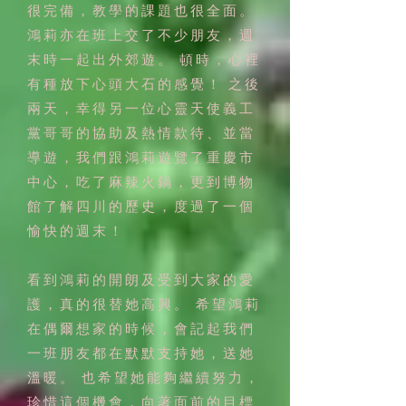
很完備，教學的課題也很全面。
鴻莉亦在班上交了不少朋友，週
末時一起出外郊遊。 頓時，心裡
有種放下心頭大石的感覺！ 之後
兩天，幸得另一位心靈天使義工
黨哥哥的協助及熱情款待、並當
導遊，我們跟鴻莉遊覽了重慶市
中心，吃了麻辣火鍋，更到博物
館了解四川的歷史，度過了一個
愉快的週末！
看到鴻莉的開朗及受到大家的愛
護，真的很替她高興。 希望鴻莉
在偶爾想家的時候，會記起我們
一班朋友都在默默支持她，送她
溫暖。 也希望她能夠繼續努力，
珍惜這個機會，向著面前的目標