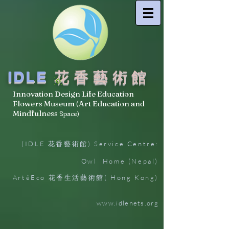
IDLE
花香藝術館
Innovation Design Life Education
Flowers Museum (Art Education and
Mindfulness
Space)
(IDLE 花香藝術館) Service Centre:
Owl Home (Nepal)
ArtêEco 花香生活藝術館( Hong Kong)
www.idlenets.org