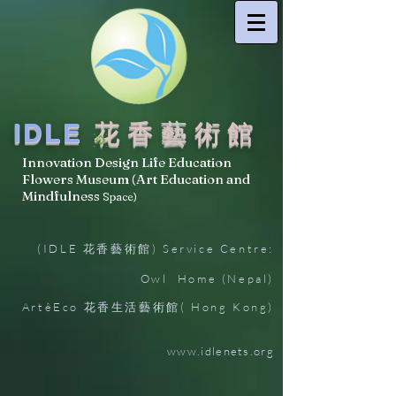
IDLE
花香藝術館
Innovation Design Life Education
Flowers Museum (Art Education and
Mindfulness
Space)
(IDLE 花香藝術館) Service Centre:
Owl Home (Nepal)
ArtêEco 花香生活藝術館( Hong Kong)
www.idlenets.org