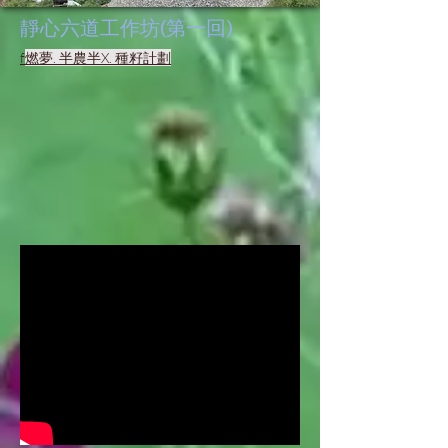
​靜心六道工作坊(第一回)
f
燃夢. 半農半X. 種籽計劃