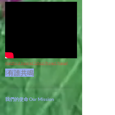
Waldford Inspired School Project (Nepal)
I有誰共鳴
我們的使命
Our Mission