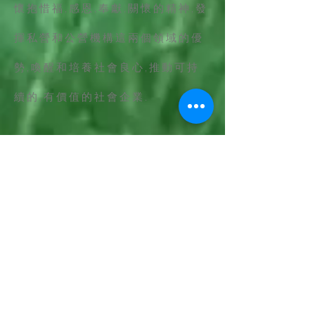
懷抱惜福,感恩,奉獻,關懷的精神,發
揮私營和公營機構這兩個領域的優
勢,喚醒和培養社會良心,推動可持
續的,有價值的社會企業.
我們的
信念
Our Belief
宣揚以藝術燃亮生
命，用情意溫暖人心
的信念。
我想捐款