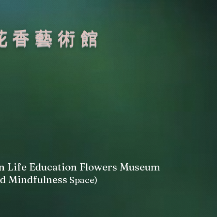
花香藝術館
n Life Education Flowers Museum
nd Mindfulness
Space)