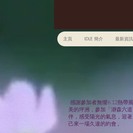
主頁
IDLE 簡介
最新資訊
感謝參加者無懼6.12熱帶
美的坪洲，參加「瀞森六道
伴，感受陽光的氣息，迎著
己來一場久違的約會 。