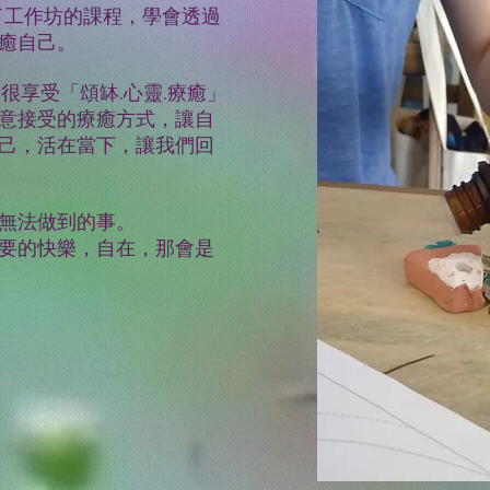
了工作坊的課程，學會透過
癒自己。
很享受「頌缽.心靈.療癒」
意接受的療癒方式，讓自
己，活在當下，讓我們回
無法做到的事。
要的快樂，自在，那會是