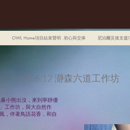
OWL Home項目結束聲明 .初心與交捧
尼泊爾災後支援
2021.6.12 瀞森六道工作坊
風暴小熊出沒，來到寧靜優
」工作坊，與大自然作
風，伴著鳥語花香，和自