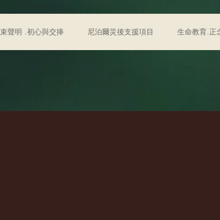
結束聲明 .初心與交捧
尼泊爾災後支援項目
生命教育.正