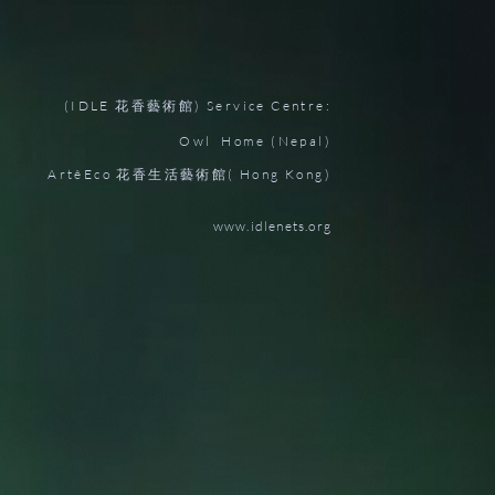
(IDLE 花香藝術館) Service Centre:
Owl Home (Nepal)
ArtêEco 花香生活藝術館( Hong Kong)
www.idlenets.org